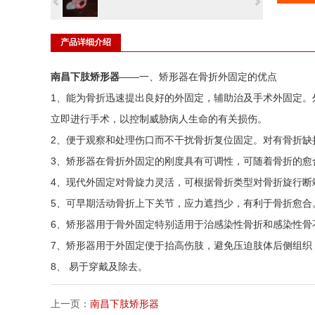
产品详细介绍
南昌下肢矫形器
——一、矫形器在骨折外固定的优点
1、能为骨折迅速提出良好的外固定，辅助治及手术外固定。
立即进行手术，以控制威胁病人生命的有关损伤。
2、便于观察和处理伤口而不干扰骨折复位固定。对有骨折缺
3、矫形器在骨折外固定的刚度具有可调性，可随着骨折的愈
4、现代外固定对骨旋力灵活，可根据骨折类型对骨折旋行断
5、可早期活动骨折上下关节，应力遮挡少，有利于骨折愈合
6、矫形器用于骨外固定特别适用于治感染性骨折和感染性骨
7、矫形器用于外固定便于抬高伤肢，避免压迫肢体后侧组织
8、 易于穿戴及除去。
上一页：
南昌下肢矫形器