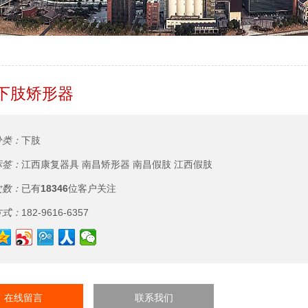
下肢矫形器
分类：
下肢
标签：
江西康复器具
南昌矫形器
南昌假肢
江西假肢
次数：
已有
18346
位客户关注
方式：
182-9616-6357
在线留言
联系我们