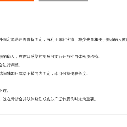
外固定能迅速将骨折固定，有利于减轻疼痛、减少失血和便于搬动病人做
损的病人，在伤口感染控制后可旋行开放性自体松质移植。
合进行调整。
端间轴加压或给予横向力固定，牵引保持伤肢长度。
。
不连。
，这在骨折合并肢体烧伤或皮肤广泛剥脱伤时尤为重要。