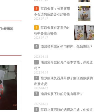
江西假肢：长期穿用
2
不合适的假肢会引起哪些
2023-07-17
问题？
江西假肢在定型的过
3
下肢矫形器
程中要注意哪些
2023-07-17
南昌矫形器的使用程序，你知道吗？
4
2022-04-18
南昌矫形器的几个基本功能，你知道
5
吗？
2022-04-14
惟尔丽康复器具带你了解江西假肢的
6
发展近况
2022-04-12
南昌假肢下肢的分类有哪些？
7
2022-03-11
江西上肢假肢的选择及用途，你知道
8