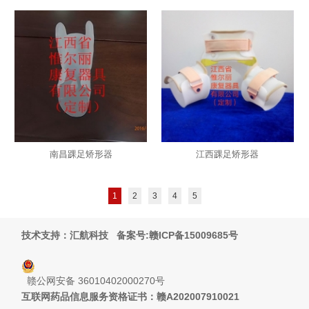
南昌踝足矫形器
江西踝足矫形器
1
2
3
4
5
技术支持：汇航科技
备案号:赣ICP备15009685号
赣公网安备 36010402000270号
互联网药品信息服务资格证书：赣A202007910021