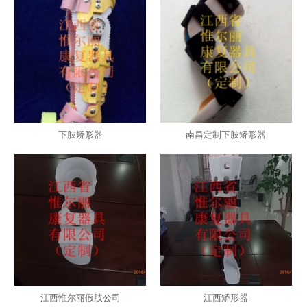
下肢矫形器
南昌定制下肢矫形器
江西惟尔丽假肢公司
江西矫形器