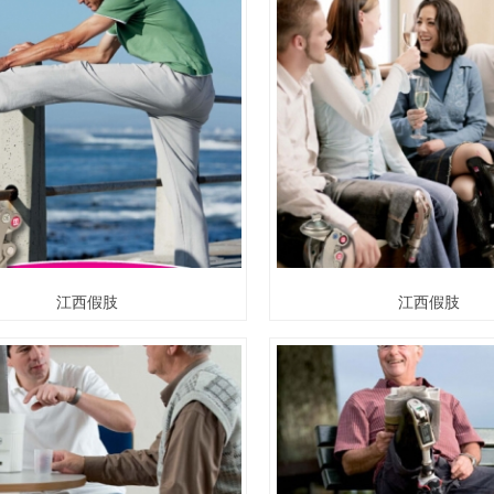
江西假肢
江西假肢