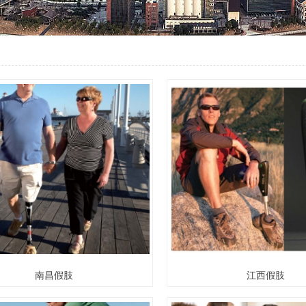
南昌假肢
江西假肢