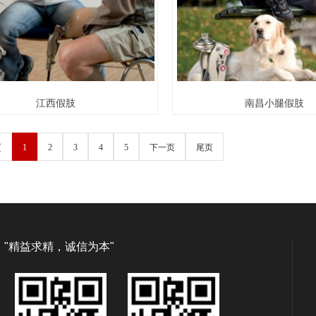
江西假肢
南昌小腿假肢
页
1
2
3
4
5
下一页
尾页
"精益求精，诚信为本"