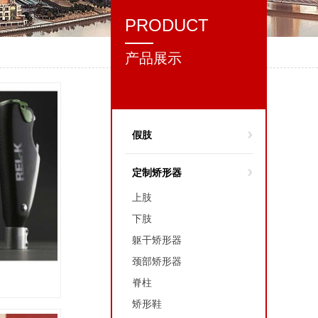
PRODUCT
产品展示
假肢
定制矫形器
上肢
下肢
躯干矫形器
颈部矫形器
脊柱
矫形鞋