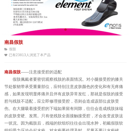
南昌假肢
假肢
已有23813人浏览了本产品
南昌假肢
——注意接受腔的适配
假肢佩戴者要密切观察残肢的表面情况。对小腿接受腔的膝关
节处髌韧带承受重量部位，应特别注意皮肤颜色的变化和有无疼痛
感，如果发现明显疼痛并且伴有皮肤异常发红，那就是假肢的接受
腔与残肢不适配，应立即修理接受腔，否则会造成该部位皮肤受
伤。在大腿吸着接受腔的下端如果留有间隙，往往会造成残肢抹端
的皮肤变硬、发黑。只有使残肢全面接触接受腔，才会改变皮肤这
一状况。因为截肢后，残端的软组织往往会出现水肿，初戴假肢软
组织受力压迫会起水疱，对水疱要处理及时，尽量不要让水疱破