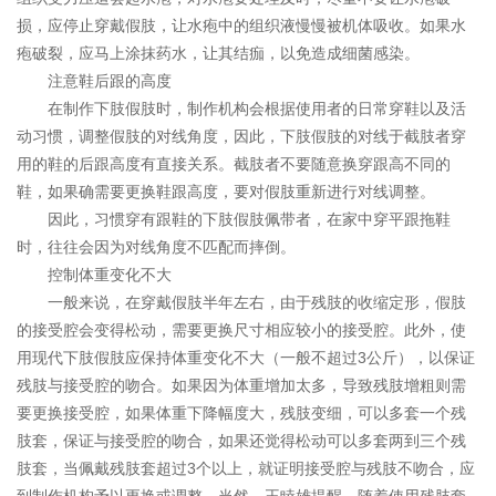
损，应停止穿戴假肢，让水疱中的组织液慢慢被机体吸收。如果水
疱破裂，应马上涂抹药水，让其结痂，以免造成细菌感染。
注意鞋后跟的高度
在制作下肢假肢时，制作机构会根据使用者的日常穿鞋以及活
动习惯，调整假肢的对线角度，因此，下肢假肢的对线于截肢者穿
用的鞋的后跟高度有直接关系。截肢者不要随意换穿跟高不同的
鞋，如果确需要更换鞋跟高度，要对假肢重新进行对线调整。
因此，习惯穿有跟鞋的下肢假肢佩带者，在家中穿平跟拖鞋
时，往往会因为对线角度不匹配而摔倒。
控制体重变化不大
一般来说，在穿戴假肢半年左右，由于残肢的收缩定形，假肢
的接受腔会变得松动，需要更换尺寸相应较小的接受腔。此外，使
用现代下肢假肢应保持体重变化不大（一般不超过3公斤），以保证
残肢与接受腔的吻合。如果因为体重增加太多，导致残肢增粗则需
要更换接受腔，如果体重下降幅度大，残肢变细，可以多套一个残
肢套，保证与接受腔的吻合，如果还觉得松动可以多套两到三个残
肢套，当佩戴残肢套超过3个以上，就证明接受腔与残肢不吻合，应