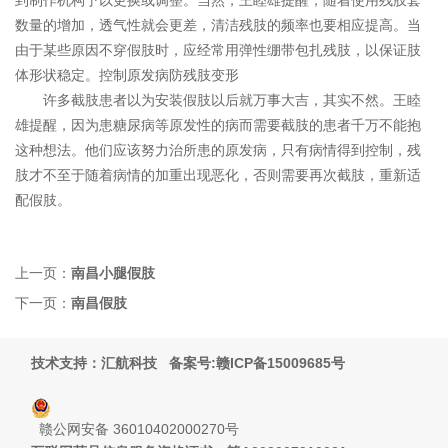
到制作机构予以更换或调整。当然，王睦雄提醒，随着使用残肢套
数量的增加，透气性就会更差，清洁残肢的频率也要相应提高。当
由于某些原因不穿假肢时，应经常用弹性绷带包扎残肢，以保证肢
体形状稳定。控制原发病防残肢变形
许多截肢患者以为安装假肢以后就万事大吉，其实不然。王睦
雄提醒，因为患糖尿病等原发性的病而需要截肢的患者千万不能抱
这种想法。他们应该努力治所患的原发病，只有病情得到控制，残
肢才不至于随着病情的加重出现恶化，否则需要再次截肢，重新适
配假肢。
上一页：
南昌小腿假肢
下一页：
南昌假肢
技术支持：汇航科技
备案号:赣ICP备15009685号
赣公网安备 36010402000270号