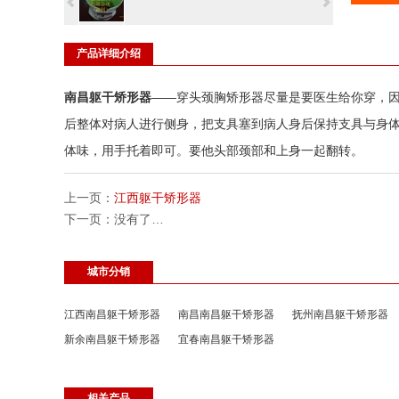
产品详细介绍
南昌躯干矫形器
——穿头颈胸矫形器尽量是要医生给你穿，
后整体对病人进行侧身，把支具塞到病人身后保持支具与身
体味，用手托着即可。要他头部颈部和上身一起翻转。
上一页：
江西躯干矫形器
下一页：没有了…
城市分销
江西南昌躯干矫形器
南昌南昌躯干矫形器
抚州南昌躯干矫形器
新余南昌躯干矫形器
宜春南昌躯干矫形器
相关产品