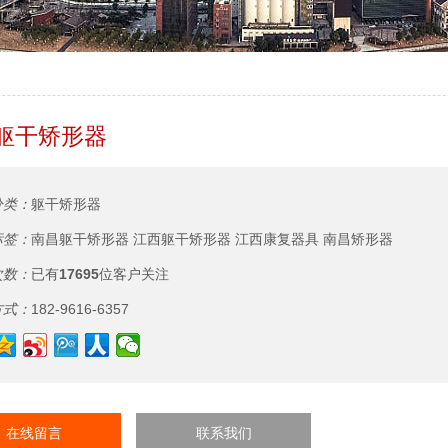
躯干矫形器
分类：
躯干矫形器
标签：
南昌躯干矫形器
江西躯干矫形器
江西康复器具
南昌矫形器
次数：
已有
17695
位客户关注
方式：
182-9616-6357
在线留言
联系我们