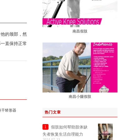
南昌假肢
着他的颈部，然
部一直保持正常
南昌小腿假肢
躯干矫形器
热门文章
假肢如何帮助肢体缺
1
失者恢复生活自理能力
2024-07-23