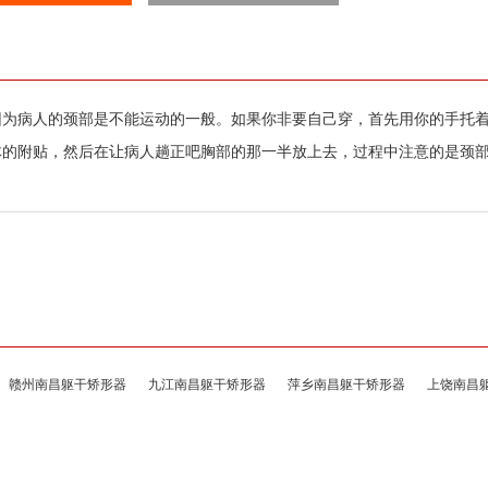
因为病人的颈部是不能运动的一般。如果你非要自己穿，首先用你的手托
体的附贴，然后在让病人趟正吧胸部的那一半放上去，过程中注意的是颈
赣州南昌躯干矫形器
九江南昌躯干矫形器
萍乡南昌躯干矫形器
上饶南昌