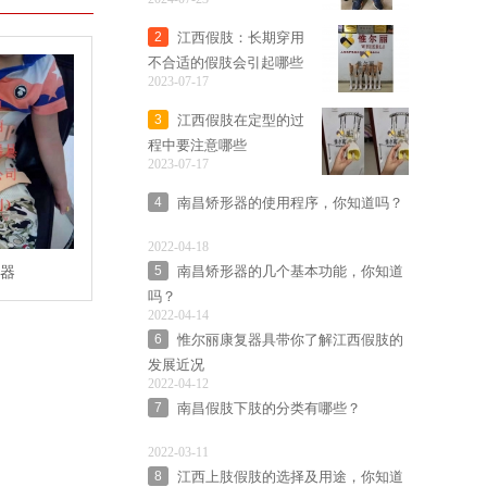
江西假肢：长期穿用
2
不合适的假肢会引起哪些
2023-07-17
问题？
江西假肢在定型的过
3
程中要注意哪些
2023-07-17
南昌矫形器的使用程序，你知道吗？
4
2022-04-18
南昌矫形器的几个基本功能，你知道
器
5
吗？
2022-04-14
惟尔丽康复器具带你了解江西假肢的
6
发展近况
2022-04-12
南昌假肢下肢的分类有哪些？
7
2022-03-11
江西上肢假肢的选择及用途，你知道
8